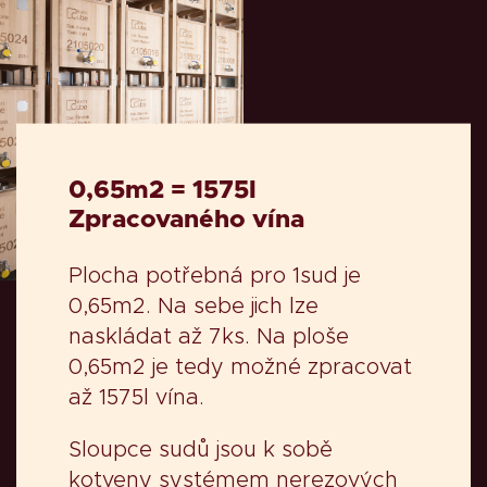
0,65m2 = 1575l
Zpracovaného vína
Plocha potřebná pro 1sud je
0,65m2. Na sebe jich lze
naskládat až 7ks. Na ploše
0,65m2 je tedy možné zpracovat
až 1575l vína.
Sloupce sudů jsou k sobě
kotveny systémem nerezových