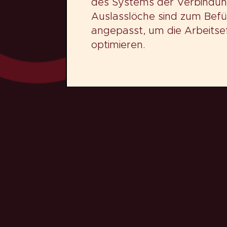
des Systems der Verbindungs
Auslasslöche sind zum Bef
angepasst, um die Arbeitsef
optimieren.